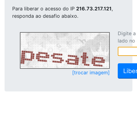
Para liberar o acesso
do IP
216.73.217.121
,
responda ao desafio abaixo.
Digite 
lado no
[trocar imagem]