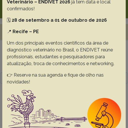
Veterinário – ENDIVET 2026
já tem data e local
Search
confirmados!
🗓️
28 de setembro a 01 de outubro de 2026
Toggle navigation
📍
Recife – PE
Um dos principais eventos científicos da área de
diagnóstico veterinário no Brasil, o ENDIVET reúne
Resultado da pesquisa (1)
profissionais, estudantes e pesquisadores para
atualização, troca de conhecimentos e networking.
Termo utilizado na pesquisa
👉 Reserve na sua agenda e fique de olho nas
microbioma
novidades!
#1 -
Fusobacterium necrophorum
predominates in the microbiota of
mandibular dental abscess in Blastocerus
dichotomus
Borsanelli A.C.
Athayde F.R.F.
Saraiva J.R.
Silva T.A.