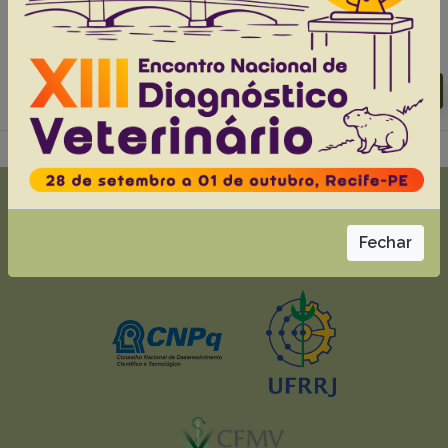
Mendes J.G.
Zanetti E.S.
Riggio M.P.
Dutra I.S.
Abstracts:
English
Portuguese
Download article |
Go to 44(0), 2024
Fechar