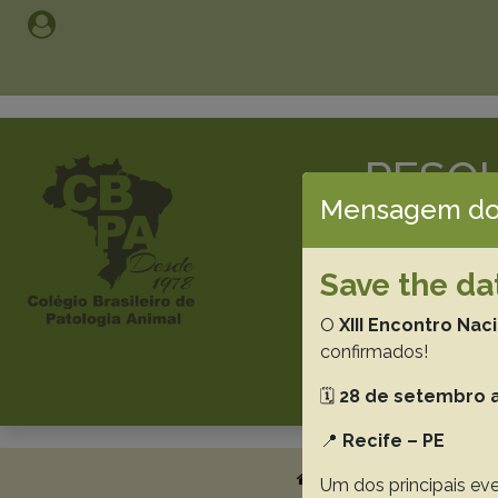
PESQU
Mensagem do
Br
Save the da
O
XIII Encontro Nac
confirmados!
🗓️
28 de setembro a
📍
Recife – PE
About
Submissi
Um dos principais eve