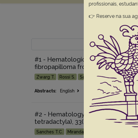
profissionais, estuda
👉 Reserve na sua ag
#1 - Hematological and histopatholo
fibropapilloma from the north coast 
Zwarg T.
Rossi S.
Sanches T.C.
Cesar M.O.
Go 
Abstracts:
English
Portuguese
#2 - Hematology values of captive 
tetradactyla), 33(4):557-560
Sanches T.C.
Miranda F.R.
Oliveira A.S.
Matus