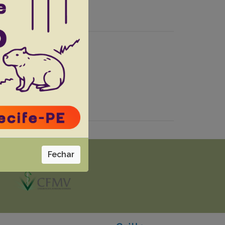
o the severity of
Fechar