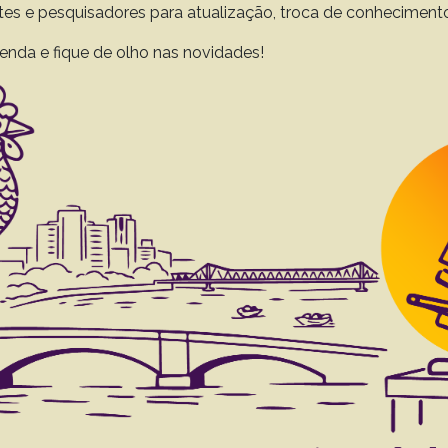
ntes e pesquisadores para atualização, troca de conheciment
enda e fique de olho nas novidades!
Resultado da pesquisa (3)
Termo utilizado na pesquisa
Sanches T.C.
gical evaluation of wildlife green turtles (Chel
of São Paulo State, Brazil, 34(7):682-688
Werneck M.R.
Matushima E.R
to 34(7), 2014
Download article |
giant anteaters (Myrmecophaga tridactyla) and
hima E.R.