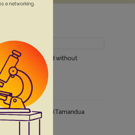
os e networking.
onia mydas) with and without
 collared anteaters (Tamandua