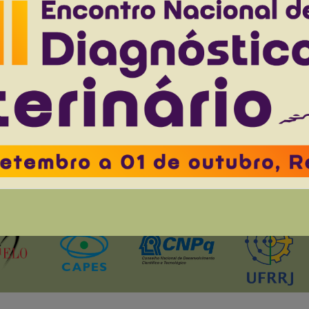
to 33(4), 2013
Download article |
nia mydas (Testudines, Cheloniidae) according t
29(12):974-978
Werneck M.R.
Matushima E.R.
to 29(12), 2009
Download article |