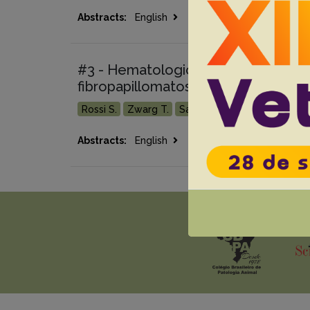
Go 
Abstracts:
English
Portuguese
#3 - Hematological profile of Chelo
fibropapillomatosis or its absence, 
Rossi S.
Zwarg T.
Sanches T.C.
César M.O.
Go 
Abstracts:
English
Portuguese