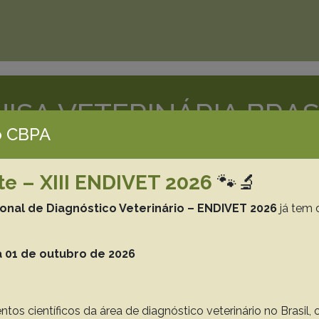
ISA VETERINÁRIA BRAS
 CBPA
azilian Journal of Veterinary Resea
te – XIII ENDIVET 2026
🐾🔬
Printed Version ISSN 0100-736X
Online Version ISSN 1678-5150
ional de Diagnóstico Veterinário – ENDIVET 2026
já tem 
Search
 01 de outubro de 2026
on Guidelines
CBPA
Laboratory Support
Donations
ntos científicos da área de diagnóstico veterinário no Brasil