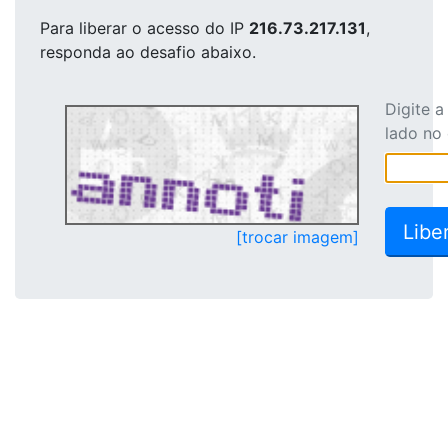
Para liberar o acesso
do IP
216.73.217.131
,
responda ao desafio abaixo.
Digite 
lado no
[trocar imagem]