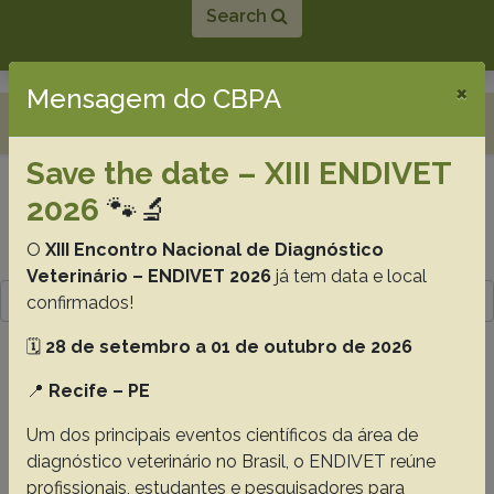
Search
×
Mensagem do CBPA
Toggle navigation
Save the date – XIII ENDIVET
2026
🐾🔬
Resultado da pesquisa (3)
O
XIII Encontro Nacional de Diagnóstico
Termo utilizado na pesquisa
Veterinário – ENDIVET 2026
já tem data e local
Gomes L.A.
confirmados!
🗓️
28 de setembro a 01 de outubro de 2026
#1 -
Neuron-specific enolase as
biomarker for possible neuronal damage in
📍
Recife – PE
dogs with distemper virus
Um dos principais eventos científicos da área de
Elias B.C.
Alfieri A.F.
Navarro I.T.
Gomes L.A.
diagnóstico veterinário no Brasil, o ENDIVET reúne
profissionais, estudantes e pesquisadores para