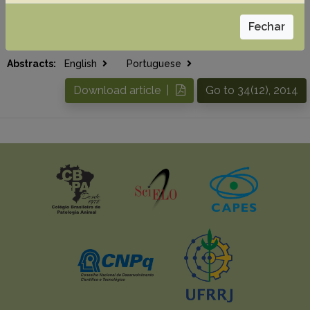
Chaves R.O.
Beckmann D.V.
Copat B.
Souza F.W.
Fechar
Fabretti A.K.
Gomes L.A.
Fighera R.A.
Mazzanti A.
Abstracts:
English
Portuguese
Download article |
Go to 34(12), 2014