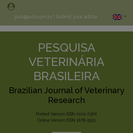
pvb@pvb.com.br
|
Submit your article
PESQUISA
VETERINÁRIA
BRASILEIRA
Brazilian Journal of Veterinary
Research
Printed Version ISSN 0100-736X
Online Version ISSN 1678-5150