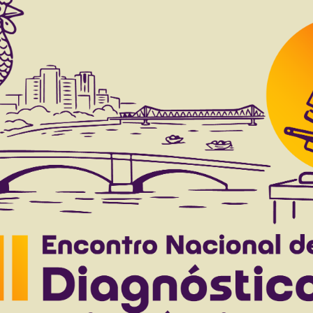
Resultado da pesquisa (2)
Termo utilizado na pesquisa
Gomes C.L.N.
al responses and hydration status in equines aft
raes Júnior F.J.
Barreto Júnior R.A.
Fucuta R.S.
Ribeiro B.M.
M
to 40(12), 2020
Download article |
ctrolyte solutions with differents osmolarities, 
ira D.P.
Guimarães J.D.
Souza M.V.
Gomes C.L.N.
Avanza M.F.
to 34(2), 2014
Download article |