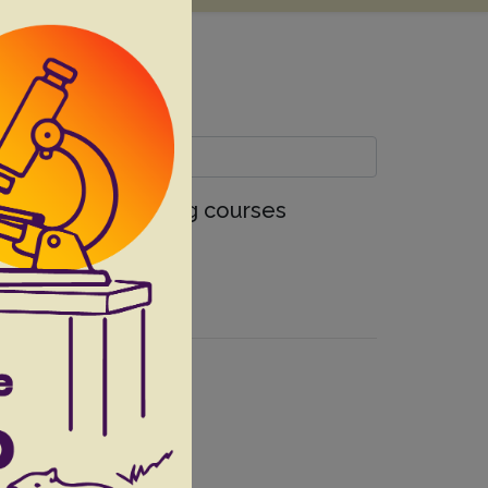
er two barrel racing courses
iranda L.M.
34(2):179-184
B.