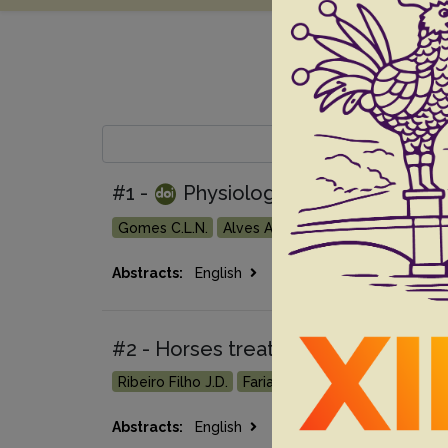
#1 -
Physiological and biochemic
Gomes C.L.N.
Alves A.M.
Ribeiro Filho J.D.
Mo
Go 
Abstracts:
English
Portuguese
#2 - Horses treated with enteral ele
Ribeiro Filho J.D.
Farias S.K.
Donner A.C.
Olive
Go 
Abstracts:
English
Portuguese