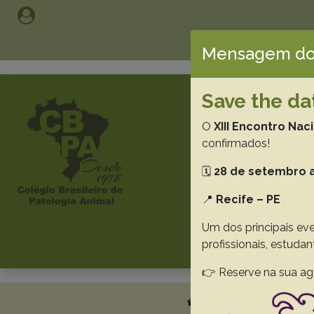
Mensagem do
Save the da
PESQU
O
XIII Encontro Nac
Br
confirmados!
🗓️
28 de setembro a
📍
Recife – PE
Um dos principais eve
profissionais, estuda
👉 Reserve na sua ag
About
Submissi