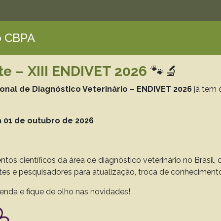
 CBPA
te – XIII ENDIVET 2026
🐾🔬
ISA VETERINÁRIA BRAS
ional de Diagnóstico Veterinário – ENDIVET 2026
já tem 
azilian Journal of Veterinary Resea
 01 de outubro de 2026
Printed Version ISSN 0100-736X
Online Version ISSN 1678-5150
ntos científicos da área de diagnóstico veterinário no Brasil
Search
ntes e pesquisadores para atualização, troca de conheciment
enda e fique de olho nas novidades!
on Guidelines
CBPA
Laboratory Support
Donations