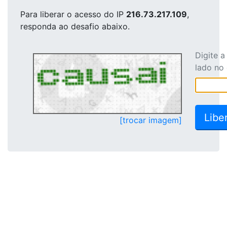
Para liberar o acesso
do IP
216.73.217.109
,
responda ao desafio abaixo.
Digite 
lado no
[trocar imagem]